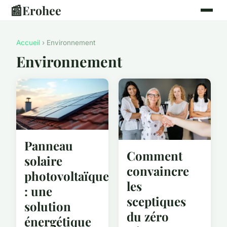
📰
Erohee
Accueil
› Environnement
Environnement
Panneau
Comment
solaire
convaincre
photovoltaïque
les
: une
sceptiques
solution
du zéro
énergétique