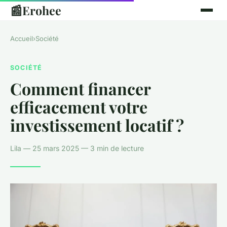
📰
Erohee
Accueil
›
Société
SOCIÉTÉ
Comment financer
efficacement votre
investissement locatif ?
Lila — 25 mars 2025 — 3 min de lecture